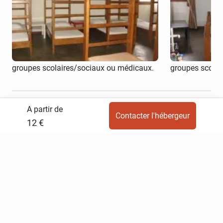
Couchage en dortoirs, le gîte a une
Couchage en dor
capacité d'accueil de 35 personnes.
capacité d'acc
Couverture fournie
Couverture fou
Tarif de groupes possible à partir de 6
Tarif de groupe
personnes (10€/nuitées). Accueil de
personnes (10€
groupes scolaires/sociaux ou médicaux.
groupes scolai
A partir de
Contacter l'hébergeur
Emplacement
12 €
L'Estournal, Pont de montvert sud mont lozere