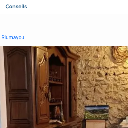
Conseils
us Riumayou