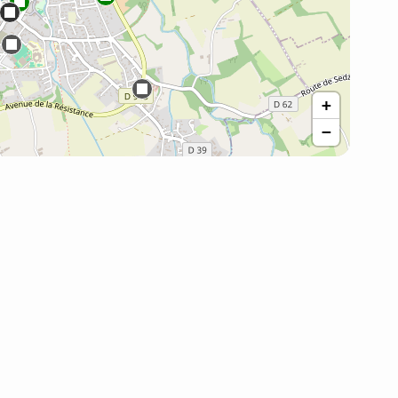
+
−
Une idée, amélioration: GRdodo est à votre écoute