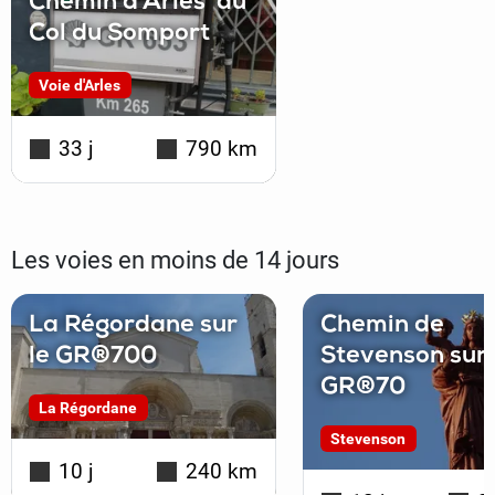
Chemin d'Arles au
Col du Somport
Voie d'Arles
33 j
790 km
Les voies en moins de 14 jours
La Régordane sur
Chemin de
le GR®700
Stevenson sur 
GR®70
La Régordane
Stevenson
10 j
240 km