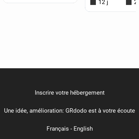
12 j
2
Inscrire votre hébergement
Une idée, amélioration: GRdodo est à votre écoute
Français
-
English